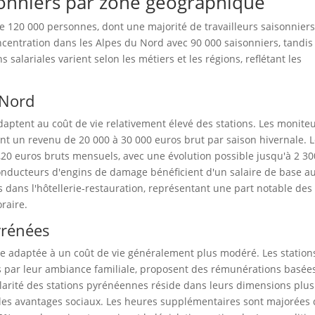
onniers par zone géographique
de 120 000 personnes, dont une majorité de travailleurs saisonniers
centration dans les Alpes du Nord avec 90 000 saisonniers, tandis
salariales varient selon les métiers et les régions, reflétant les
 Nord
daptent au coût de vie relativement élevé des stations. Les monite
ant un revenu de 20 000 à 30 000 euros brut par saison hivernale. 
,20 euros bruts mensuels, avec une évolution possible jusqu'à 2 30
onducteurs d'engins de damage bénéficient d'un salaire de base a
ans l'hôtellerie-restauration, représentant une part notable des
raire.
yrénées
le adaptée à un coût de vie généralement plus modéré. Les station
 par leur ambiance familiale, proposent des rémunérations basée
ularité des stations pyrénéennes réside dans leurs dimensions plus
t les avantages sociaux. Les heures supplémentaires sont majorées