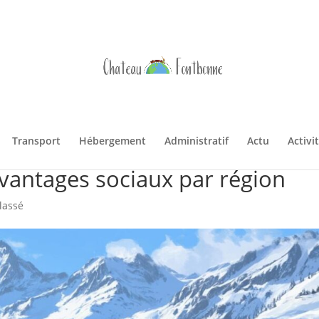
Transport
Hébergement
Administratif
Actu
Activi
saisonniers dans les stations d
avantages sociaux par région
lassé