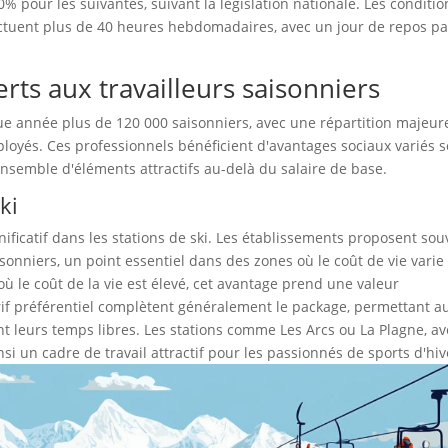
% pour les suivantes, suivant la législation nationale. Les conditi
ectuent plus de 40 heures hebdomadaires, avec un jour de repos pa
rts aux travailleurs saisonniers
que année plus de 120 000 saisonniers, avec une répartition majeur
oyés. Ces professionnels bénéficient d'avantages sociaux variés s
ensemble d'éléments attractifs au-delà du salaire de base.
ki
ificatif dans les stations de ski. Les établissements proposent sou
onniers, un point essentiel dans des zones où le coût de vie varie
ù le coût de la vie est élevé, cet avantage prend une valeur
 tarif préférentiel complètent généralement le package, permettant a
t leurs temps libres. Les stations comme Les Arcs ou La Plagne, av
nsi un cadre de travail attractif pour les passionnés de sports d'hiv