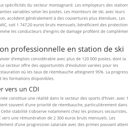
aux spécificités du secteur montagnard. Les employeurs des station
nties variables selon les postes. Les moniteurs de ski, avec leurs
son, accèdent généralement à des couvertures plus étendues. Les
MIC, soit 1 747,20 euros bruts mensuels, bénéficient des protection
 comme les conducteurs d'engins de damage profitent de compléme
ion professionnelle en station de ski
 vivier d'emplois considérable avec plus de 120 000 postes, dont la
Le secteur offre des opportunités d'évolution variées pour les
estauration où les taux de réembauche atteignent 95%. La progres
t les formations disponibles.
er vers un CDI
inée constitue une réalité dans le secteur des sports d'hiver, avec
icient souvent d'une priorité de réembauche, particulièrement dans
%. Cette stabilité s'observe notamment chez les pisteurs secouristes,
C vers une rémunération de 2 300 euros bruts mensuels. Les
lement d'une progression salariale avec des primes pouvant attei