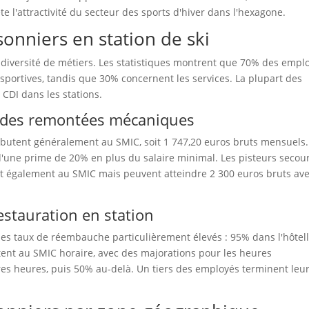
e l'attractivité du secteur des sports d'hiver dans l'hexagone.
sonniers en station de ski
 diversité de métiers. Les statistiques montrent que 70% des emplo
 sportives, tandis que 30% concernent les services. La plupart des
CDI dans les stations.
ion des remontées mécaniques
utent généralement au SMIC, soit 1 747,20 euros bruts mensuels.
une prime de 20% en plus du salaire minimal. Les pisteurs secour
nt également au SMIC mais peuvent atteindre 2 300 euros bruts av
restauration en station
e des taux de réembauche particulièrement élevés : 95% dans l'hôtell
tent au SMIC horaire, avec des majorations pour les heures
es heures, puis 50% au-delà. Un tiers des employés terminent leu