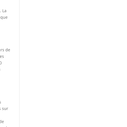
. La
 que
urs de
Les
0
u
s
s sur
 de