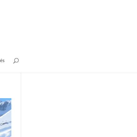
tés
e