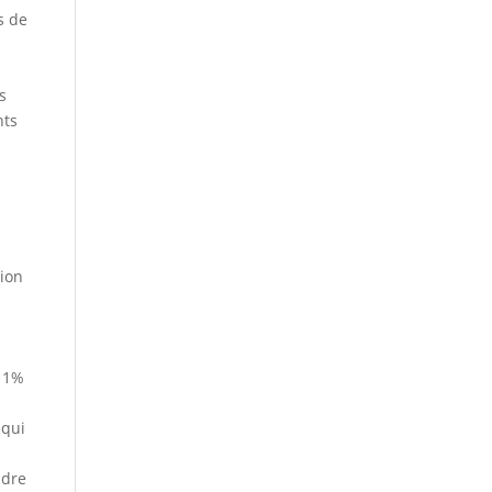
s de
s
nts
sion
 11%
 qui
ndre