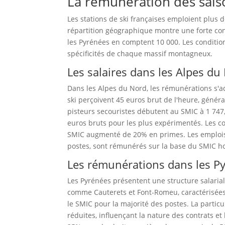
La rémunération des sais
Les stations de ski françaises emploient plus 
répartition géographique montre une forte con
les Pyrénées en comptent 10 000. Les conditions 
spécificités de chaque massif montagneux.
Les salaires dans les Alpes du
Dans les Alpes du Nord, les rémunérations s'a
ski perçoivent 45 euros brut de l'heure, génér
pisteurs secouristes débutent au SMIC à 1 747
euros bruts pour les plus expérimentés. Les c
SMIC augmenté de 20% en primes. Les emplois d
postes, sont rémunérés sur la base du SMIC ho
Les rémunérations dans les P
Les Pyrénées présentent une structure salaria
comme Cauterets et Font-Romeu, caractérisées
le SMIC pour la majorité des postes. La partic
réduites, influençant la nature des contrats e