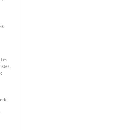
is
 Les
istes,
ec
erie
r