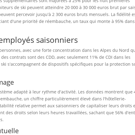
s supplémentaires sont majorées à 25% pour les huit premières
iteurs de ski peuvent atteindre 20 000 à 30 000 euros brut par sai
peuvent percevoir jusqu'à 2 300 euros bruts mensuels. La fidélité e
ciant d'une priorité de réembauche, un taux qui monte à 95% dans
 employés saisonniers
 personnes, avec une forte concentration dans les Alpes du Nord q
é des contrats sont des CDD, avec seulement 11% de CDI dans les
 ski s'accompagnent de dispositifs spécifiques pour la protection s
ômage
système adapté à leur rythme d'activité. Les données montrent que 
embauche, un chiffre particulièrement élevé dans l'hôtellerie-
bilité relative permet aux saisonniers de capitaliser leurs droits 
ent des droits selon leurs heures travaillées, sachant que 56% d'en
s.
tuelle