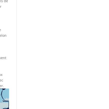
ons de
r
e
elon
vent
ux
ec
er.