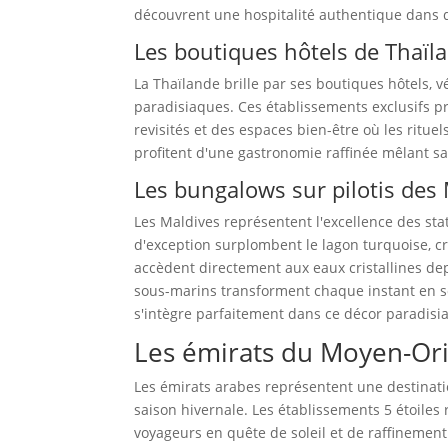
découvrent une hospitalité authentique dans de
Les boutiques hôtels de Thaïl
La Thaïlande brille par ses boutiques hôtels, v
paradisiaques. Ces établissements exclusifs pro
revisités et des espaces bien-être où les ritu
profitent d'une gastronomie raffinée mêlant sav
Les bungalows sur pilotis des
Les Maldives représentent l'excellence des st
d'exception surplombent le lagon turquoise, c
accèdent directement aux eaux cristallines depu
sous-marins transforment chaque instant en s
s'intègre parfaitement dans ce décor paradisi
Les émirats du Moyen-Orien
Les émirats arabes représentent une destinat
saison hivernale. Les établissements 5 étoiles 
voyageurs en quête de soleil et de raffinement