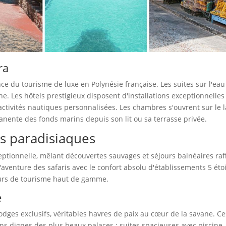
ra
nce du tourisme de luxe en Polynésie française. Les suites sur l'eau
e. Les hôtels prestigieux disposent d'installations exceptionnelles
tivités nautiques personnalisées. Les chambres s'ouvrent sur le 
anente des fonds marins depuis son lit ou sa terrasse privée.
ges paradisiaques
ptionnelle, mêlant découvertes sauvages et séjours balnéaires raf
venture des safaris avec le confort absolu d'établissements 5 étoi
urs de tourisme haut de gamme.
e
odges exclusifs, véritables havres de paix au cœur de la savane. Ce
ns dignes des plus beaux palaces : suites spacieuses avec piscine