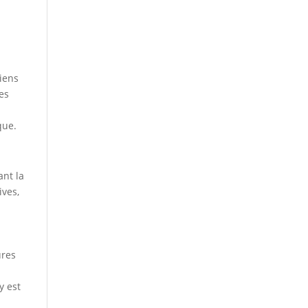
ciens
Les
que.
ant la
ives,
ures
y est