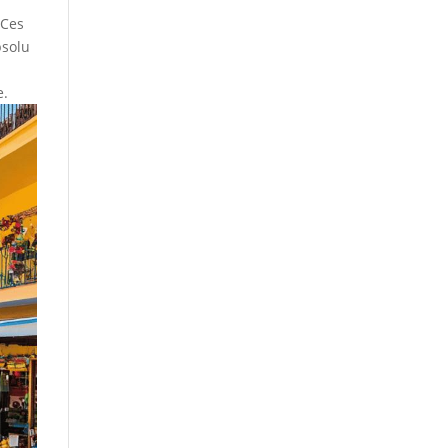
 Ces
bsolu
e.