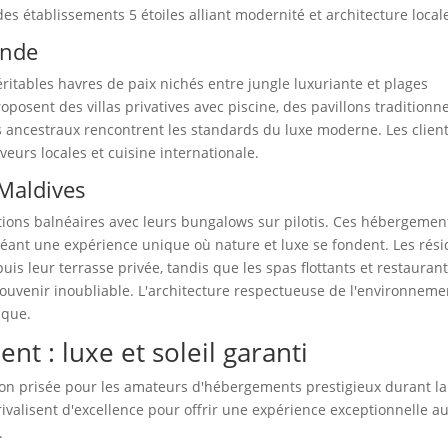
s établissements 5 étoiles alliant modernité et architecture local
ande
éritables havres de paix nichés entre jungle luxuriante et plages
posent des villas privatives avec piscine, des pavillons traditionn
els ancestraux rencontrent les standards du luxe moderne. Les clien
eurs locales et cuisine internationale.
 Maldives
ations balnéaires avec leurs bungalows sur pilotis. Ces hébergemen
réant une expérience unique où nature et luxe se fondent. Les rés
is leur terrasse privée, tandis que les spas flottants et restauran
ouvenir inoubliable. L'architecture respectueuse de l'environneme
aque.
t : luxe et soleil garanti
ion prisée pour les amateurs d'hébergements prestigieux durant la
rivalisent d'excellence pour offrir une expérience exceptionnelle a
.