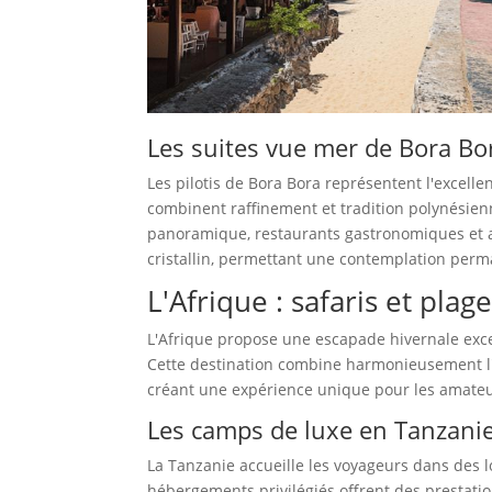
Les suites vue mer de Bora Bo
Les pilotis de Bora Bora représentent l'excelle
combinent raffinement et tradition polynésienn
panoramique, restaurants gastronomiques et ac
cristallin, permettant une contemplation perm
L'Afrique : safaris et pla
L'Afrique propose une escapade hivernale exce
Cette destination combine harmonieusement l'a
créant une expérience unique pour les amate
Les camps de luxe en Tanzani
La Tanzanie accueille les voyageurs dans des l
hébergements privilégiés offrent des prestatio