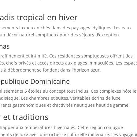
adis tropical en hiver
lissements luxueux nichés dans des paysages idylliques. Les eaux
t un décor naturel somptueux pour des séjours d'exception.
amas
t raffinement et intimité. Ces résidences somptueuses offrent des
s, chefs privés et accès directs aux plages immaculées. Les espac
ines à débordement se fondent dans l'horizon azur.
République Dominicaine
lissements 5 étoiles au concept tout inclus. Ces complexes hôtelie
disiaque. Les chambres et suites, véritables écrins de luxe,
urants gastronomiques et d'activités nautiques haut de gamme.
 et traditions
échapper aux températures hivernales. Cette région conjugue
nts de luxe avec une richesse culturelle millénaire. Les voyageu