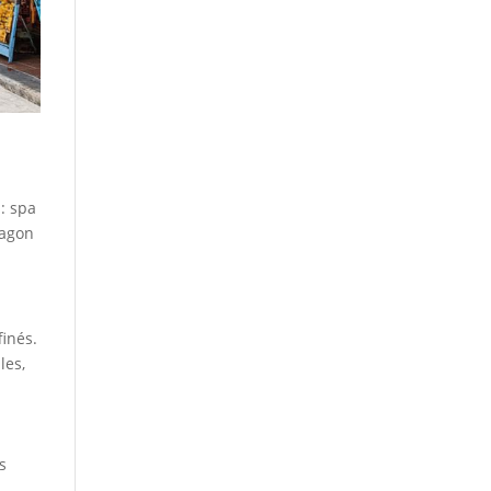
 : spa
lagon
finés.
les,
s