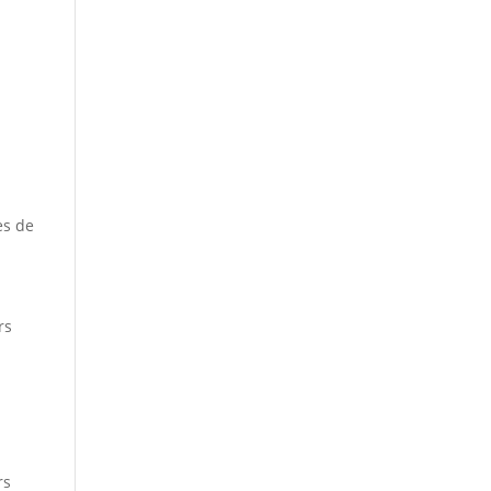
es de
rs
rs