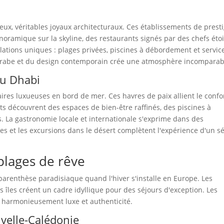
ueux, véritables joyaux architecturaux. Ces établissements de prest
oramique sur la skyline, des restaurants signés par des chefs étoi
tallations uniques : plages privées, piscines à débordement et servic
l arabe et du design contemporain crée une atmosphère incomparab
bu Dhabi
ires luxueuses en bord de mer. Ces havres de paix allient le confo
ts découvrent des espaces de bien-être raffinés, des piscines à
. La gastronomie locale et internationale s'exprime dans des
ues et les excursions dans le désert complètent l'expérience d'un s
 plages de rêve
parenthèse paradisiaque quand l'hiver s'installe en Europe. Les
 îles créent un cadre idyllique pour des séjours d'exception. Les
nt harmonieusement luxe et authenticité.
velle-Calédonie